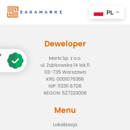
PL
Deweloper
Y
Marki Sp. z o.o.
ul. Ząbkowska 14 lok.11
03-735 Warszawa
KRS:
0001076368
NIP:
113311 8706
Lokalizacja
REGON:
527233006
Menu
O inwestycji
Lokalizacja