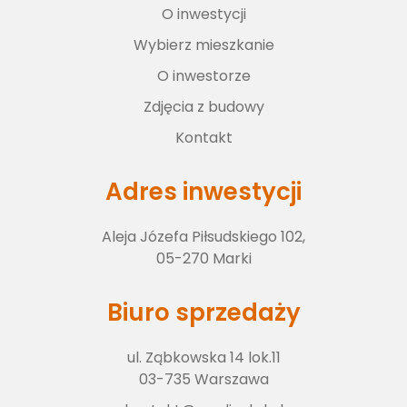
O inwestycji
Wybierz lokal
Wybierz mieszkanie
O inwestorze
O inwestorze
Zdjęcia z budowy
Kontakt
Zdjęcia z budowy
Adres inwestycji
Aleja Józefa Piłsudskiego 102,
Kontakt
05-270 Marki
Biuro sprzedaży
ul. Ząbkowska 14 lok.11
03-735 Warszawa