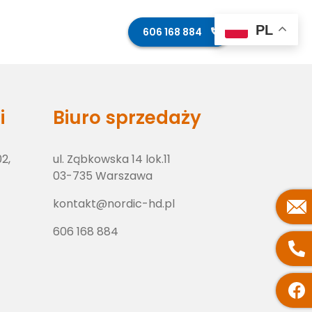
PL
ęcia z budowy
Kontakt
606 168 884
i
Biuro sprzedaży
02,
ul. Ząbkowska 14 lok.11
03-735 Warszawa
kontakt@nordic-hd.pl
606 168 884