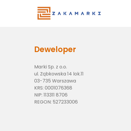
Main Menu
Deweloper
Marki Sp. z o.o.
ul. Ząbkowska 14 lok.11
03-735 Warszawa
KRS:
0001076368
NIP:
113311 8706
REGON:
527233006