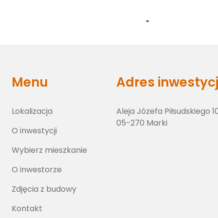
Lokalizacja
O inwestycji
Wybierz lokal
O inwestorze
Zdj
Menu
Adres inwestycj
Lokalizacja
Aleja Józefa Piłsudskiego 1
05-270 Marki
O inwestycji
Wybierz mieszkanie
O inwestorze
Zdjęcia z budowy
Kontakt