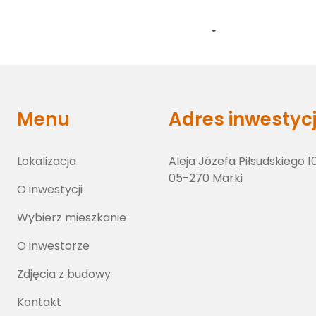
Lokalizacja
O inwestycji
Wybierz lokal
O inwestorze
Zdj
Menu
Adres inwestycj
Lokalizacja
Aleja Józefa Piłsudskiego 1
05-270 Marki
O inwestycji
Wybierz mieszkanie
O inwestorze
Zdjęcia z budowy
Kontakt