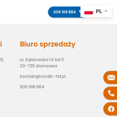
PL
ęcia z budowy
Kontakt
606 168 884
i
Biuro sprzedaży
02,
ul. Ząbkowska 14 lok.11
03-735 Warszawa
kontakt@nordic-hd.pl
606 168 884