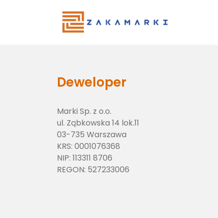
Main Menu
Deweloper
Marki Sp. z o.o.
ul. Ząbkowska 14 lok.11
03-735 Warszawa
KRS:
0001076368
NIP:
113311 8706
REGON:
527233006