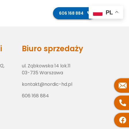
PL
ęcia z budowy
Kontakt
606 168 884
i
Biuro sprzedaży
02,
ul. Ząbkowska 14 lok.11
03-735 Warszawa
kontakt@nordic-hd.pl
606 168 884