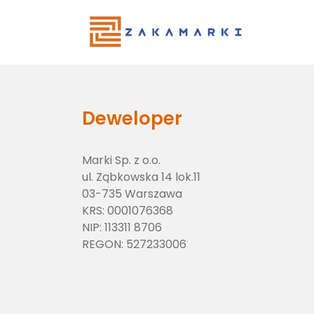
Main Menu
Deweloper
Marki Sp. z o.o.
ul. Ząbkowska 14 lok.11
03-735 Warszawa
KRS:
0001076368
NIP:
113311 8706
REGON:
527233006