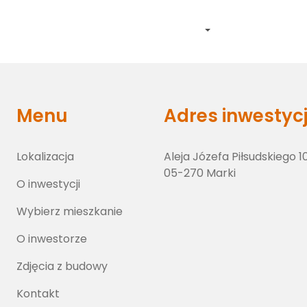
Lokalizacja
O inwestycji
Wybierz lokal
O inwestorze
Zdj
Menu
Adres inwestycj
Lokalizacja
Aleja Józefa Piłsudskiego 1
05-270 Marki
O inwestycji
Wybierz mieszkanie
O inwestorze
Zdjęcia z budowy
Kontakt