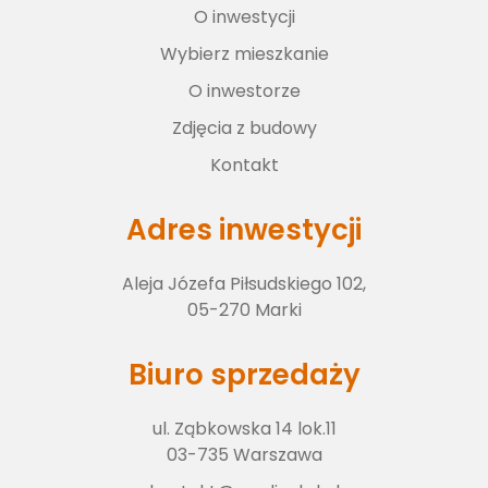
O inwestycji
Wybierz lokal
Wybierz mieszkanie
O inwestorze
O inwestorze
Zdjęcia z budowy
Kontakt
Zdjęcia z budowy
Adres inwestycji
Aleja Józefa Piłsudskiego 102,
Kontakt
05-270 Marki
Biuro sprzedaży
ul. Ząbkowska 14 lok.11
03-735 Warszawa