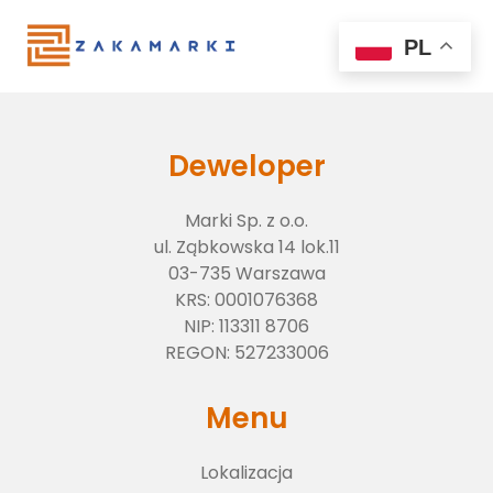
PL
Deweloper
Marki Sp. z o.o.
ul. Ząbkowska 14 lok.11
03-735 Warszawa
KRS:
0001076368
NIP:
113311 8706
Lokalizacja
REGON:
527233006
Menu
O inwestycji
Lokalizacja