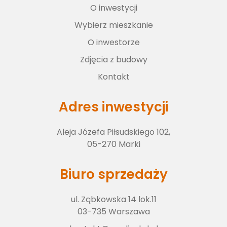
O inwestycji
Wybierz lokal
Wybierz mieszkanie
O inwestorze
O inwestorze
Zdjęcia z budowy
Kontakt
Zdjęcia z budowy
Adres inwestycji
Aleja Józefa Piłsudskiego 102,
Kontakt
05-270 Marki
Biuro sprzedaży
ul. Ząbkowska 14 lok.11
03-735 Warszawa