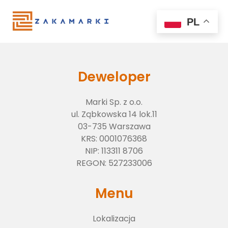
PL
Deweloper
Marki Sp. z o.o.
ul. Ząbkowska 14 lok.11
03-735 Warszawa
KRS:
0001076368
NIP:
113311 8706
Lokalizacja
REGON:
527233006
Menu
O inwestycji
Lokalizacja