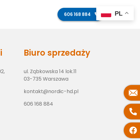
PL
ęcia z budowy
Kontakt
606 168 884
i
Biuro sprzedaży
02,
ul. Ząbkowska 14 lok.11
03-735 Warszawa
kontakt@nordic-hd.pl
606 168 884