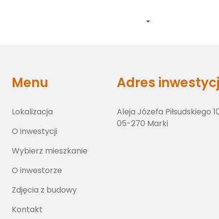
Lokalizacja
O inwestycji
Wybierz lokal
O inwestorze
Zdj
Menu
Adres inwestycj
Lokalizacja
Aleja Józefa Piłsudskiego 1
05-270 Marki
O inwestycji
Wybierz mieszkanie
O inwestorze
Zdjęcia z budowy
Kontakt