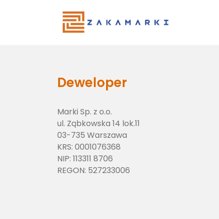
Main Menu
Deweloper
Marki Sp. z o.o.
ul. Ząbkowska 14 lok.11
03-735 Warszawa
KRS:
0001076368
NIP:
113311 8706
REGON:
527233006