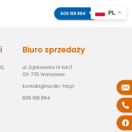
PL
ęcia z budowy
Kontakt
606 168 884
i
Biuro sprzedaży
02,
ul. Ząbkowska 14 lok.11
03-735 Warszawa
kontakt@nordic-hd.pl
606 168 884