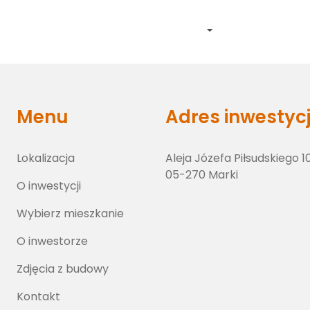
Lokalizacja
O inwestycji
Wybierz lokal
O inwestorze
Zdj
Menu
Adres inwestycj
Lokalizacja
Aleja Józefa Piłsudskiego 1
05-270 Marki
O inwestycji
Wybierz mieszkanie
O inwestorze
Zdjęcia z budowy
Kontakt