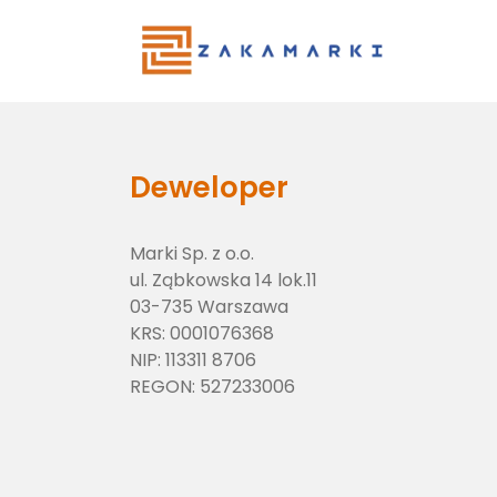
Main Menu
Deweloper
Marki Sp. z o.o.
ul. Ząbkowska 14 lok.11
03-735 Warszawa
KRS:
0001076368
NIP:
113311 8706
REGON:
527233006