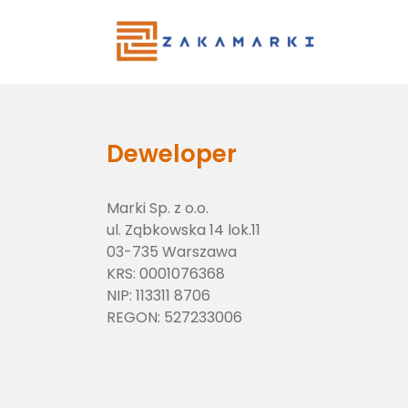
Main Menu
Deweloper
Marki Sp. z o.o.
ul. Ząbkowska 14 lok.11
03-735 Warszawa
KRS:
0001076368
NIP:
113311 8706
REGON:
527233006