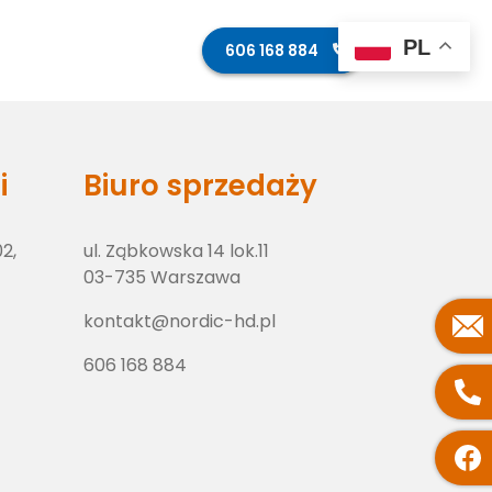
PL
ęcia z budowy
Kontakt
606 168 884
i
Biuro sprzedaży
02,
ul. Ząbkowska 14 lok.11
03-735 Warszawa
kontakt@nordic-hd.pl
606 168 884