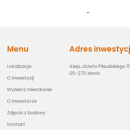
Lokalizacja
O inwestycji
Wybierz lokal
O inwestorze
Zdj
Menu
Adres inwestycj
Lokalizacja
Aleja Józefa Piłsudskiego 1
05-270 Marki
O inwestycji
Wybierz mieszkanie
O inwestorze
Zdjęcia z budowy
Kontakt