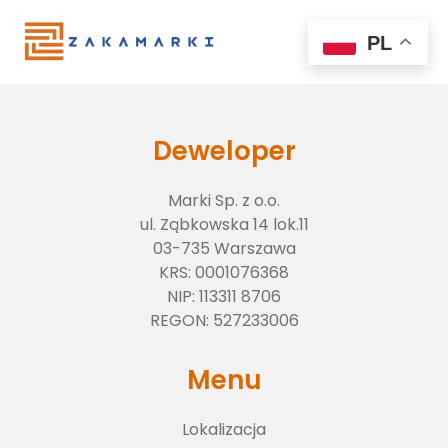
PL
Deweloper
Marki Sp. z o.o.
ul. Ząbkowska 14 lok.11
03-735 Warszawa
KRS:
0001076368
NIP:
113311 8706
Lokalizacja
REGON:
527233006
Menu
O inwestycji
Lokalizacja