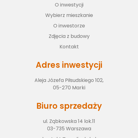
O inwestycji
Wybierz lokal
Wybierz mieszkanie
O inwestorze
O inwestorze
Zdjęcia z budowy
Kontakt
Zdjęcia z budowy
Adres inwestycji
Aleja Józefa Piłsudskiego 102,
Kontakt
05-270 Marki
Biuro sprzedaży
ul. Ząbkowska 14 lok.11
03-735 Warszawa