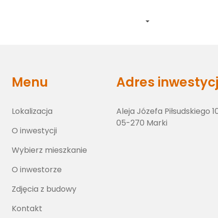
Lokalizacja
O inwestycji
Wybierz lokal
O inwestorze
Zdj
Menu
Adres inwestycj
Lokalizacja
Aleja Józefa Piłsudskiego 1
05-270 Marki
O inwestycji
Wybierz mieszkanie
O inwestorze
Zdjęcia z budowy
Kontakt