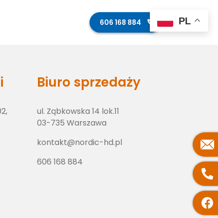
PL
ęcia z budowy
Kontakt
606 168 884
i
Biuro sprzedaży
02,
ul. Ząbkowska 14 lok.11
03-735 Warszawa
kontakt@nordic-hd.pl
606 168 884