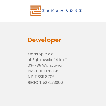
Main Menu
Deweloper
Marki Sp. z o.o.
ul. Ząbkowska 14 lok.11
03-735 Warszawa
KRS:
0001076368
NIP:
113311 8706
REGON:
527233006