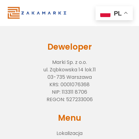
PL
Deweloper
Marki Sp. z o.o.
ul. Ząbkowska 14 lok.11
03-735 Warszawa
KRS:
0001076368
NIP:
113311 8706
Lokalizacja
REGON:
527233006
Menu
O inwestycji
Lokalizacja