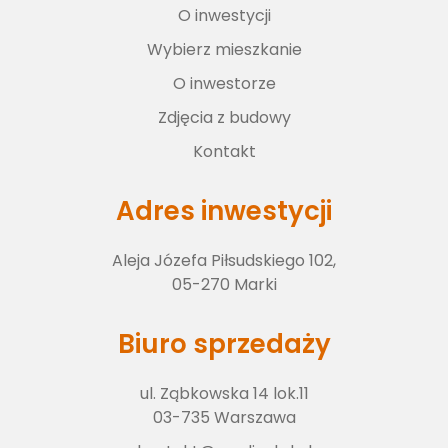
O inwestycji
Wybierz lokal
Wybierz mieszkanie
O inwestorze
O inwestorze
Zdjęcia z budowy
Kontakt
Zdjęcia z budowy
Adres inwestycji
Aleja Józefa Piłsudskiego 102,
Kontakt
05-270 Marki
Biuro sprzedaży
ul. Ząbkowska 14 lok.11
03-735 Warszawa