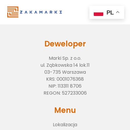
PL
Deweloper
Marki Sp. z o.o.
ul. Ząbkowska 14 lok.11
03-735 Warszawa
KRS:
0001076368
NIP:
113311 8706
Lokalizacja
REGON:
527233006
Menu
O inwestycji
Lokalizacja