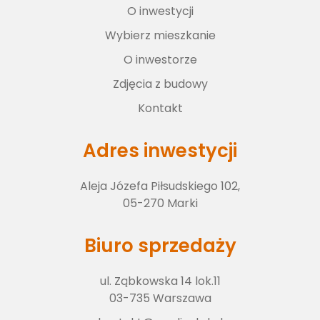
O inwestycji
Wybierz lokal
Wybierz mieszkanie
O inwestorze
O inwestorze
Zdjęcia z budowy
Kontakt
Zdjęcia z budowy
Adres inwestycji
Aleja Józefa Piłsudskiego 102,
Kontakt
05-270 Marki
Biuro sprzedaży
ul. Ząbkowska 14 lok.11
03-735 Warszawa