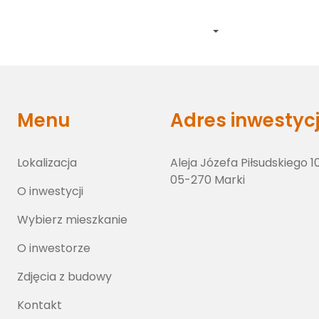
Lokalizacja
O inwestycji
Wybierz lokal
O inwestorze
Zdj
Menu
Adres inwestycj
Lokalizacja
Aleja Józefa Piłsudskiego 1
05-270 Marki
O inwestycji
Wybierz mieszkanie
O inwestorze
Zdjęcia z budowy
Kontakt