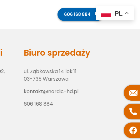
PL
ęcia z budowy
Kontakt
606 168 884
i
Biuro sprzedaży
02,
ul. Ząbkowska 14 lok.11
03-735 Warszawa
kontakt@nordic-hd.pl
606 168 884