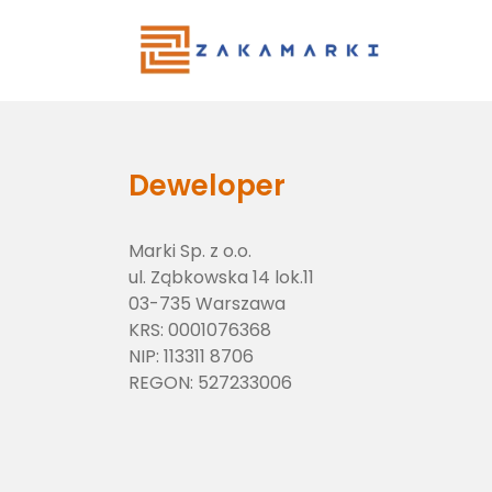
Main Menu
Deweloper
Marki Sp. z o.o.
ul. Ząbkowska 14 lok.11
03-735 Warszawa
KRS:
0001076368
NIP:
113311 8706
REGON:
527233006