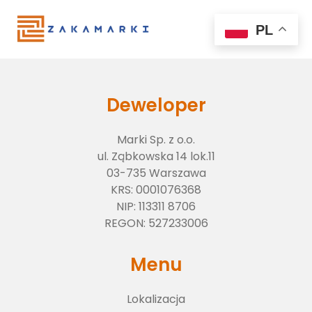
PL
Deweloper
Marki Sp. z o.o.
ul. Ząbkowska 14 lok.11
03-735 Warszawa
KRS:
0001076368
NIP:
113311 8706
Lokalizacja
REGON:
527233006
Menu
O inwestycji
Lokalizacja