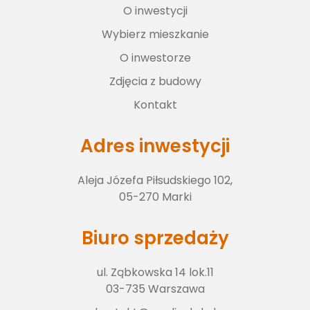
O inwestycji
Wybierz lokal
Wybierz mieszkanie
O inwestorze
O inwestorze
Zdjęcia z budowy
Kontakt
Zdjęcia z budowy
Adres inwestycji
Aleja Józefa Piłsudskiego 102,
Kontakt
05-270 Marki
Biuro sprzedaży
ul. Ząbkowska 14 lok.11
03-735 Warszawa