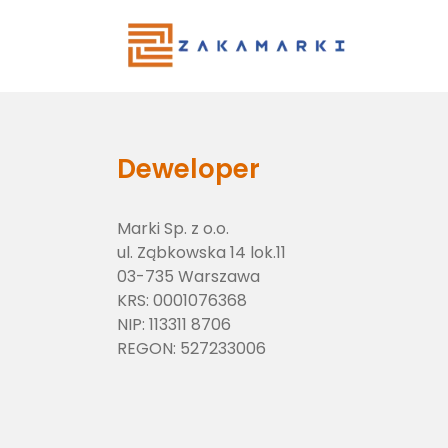
Main Menu
Deweloper
Marki Sp. z o.o.
ul. Ząbkowska 14 lok.11
03-735 Warszawa
KRS:
0001076368
NIP:
113311 8706
REGON:
527233006