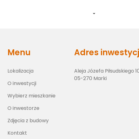
Lokalizacja
O inwestycji
Wybierz lokal
O inwestorze
Zdj
Menu
Adres inwestycj
Lokalizacja
Aleja Józefa Piłsudskiego 1
05-270 Marki
O inwestycji
Wybierz mieszkanie
O inwestorze
Zdjęcia z budowy
Kontakt