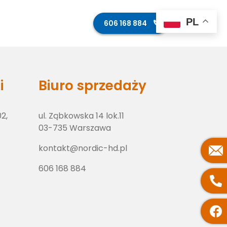
PL
ęcia z budowy
Kontakt
606 168 884
i
Biuro sprzedaży
02,
ul. Ząbkowska 14 lok.11
03-735 Warszawa
kontakt@nordic-hd.pl
606 168 884