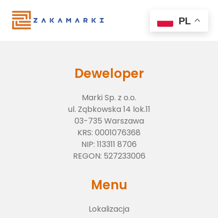
PL
Deweloper
Marki Sp. z o.o.
ul. Ząbkowska 14 lok.11
03-735 Warszawa
KRS:
0001076368
NIP:
113311 8706
Lokalizacja
REGON:
527233006
Menu
O inwestycji
Lokalizacja