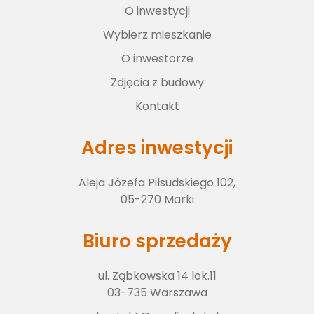
O inwestycji
Wybierz lokal
Wybierz mieszkanie
O inwestorze
O inwestorze
Zdjęcia z budowy
Kontakt
Zdjęcia z budowy
Adres inwestycji
Aleja Józefa Piłsudskiego 102,
Kontakt
05-270 Marki
Biuro sprzedaży
ul. Ząbkowska 14 lok.11
03-735 Warszawa