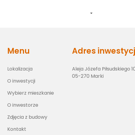
Lokalizacja
O inwestycji
Wybierz lokal
O inwestorze
Zdj
Menu
Adres inwestycj
Lokalizacja
Aleja Józefa Piłsudskiego 1
05-270 Marki
O inwestycji
Wybierz mieszkanie
O inwestorze
Zdjęcia z budowy
Kontakt