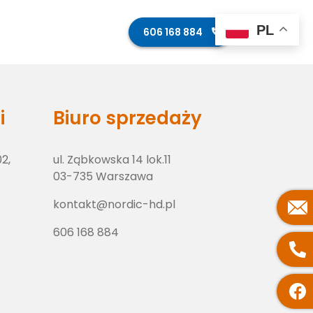
PL
ęcia z budowy
Kontakt
606 168 884
i
Biuro sprzedaży
02,
ul. Ząbkowska 14 lok.11
03-735 Warszawa
kontakt@nordic-hd.pl
606 168 884