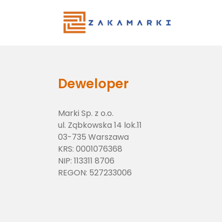
Main Menu
Deweloper
Marki Sp. z o.o.
ul. Ząbkowska 14 lok.11
03-735 Warszawa
KRS:
0001076368
NIP:
113311 8706
REGON:
527233006