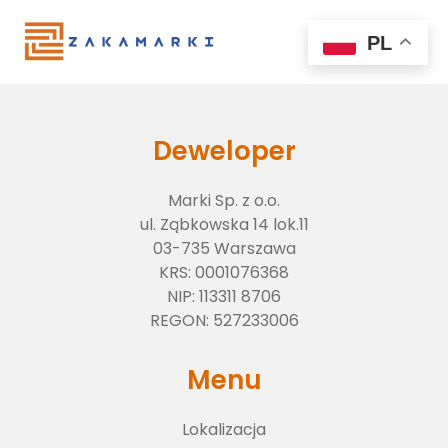
PL
Deweloper
Marki Sp. z o.o.
ul. Ząbkowska 14 lok.11
03-735 Warszawa
KRS:
0001076368
NIP:
113311 8706
Lokalizacja
REGON:
527233006
Menu
O inwestycji
Lokalizacja