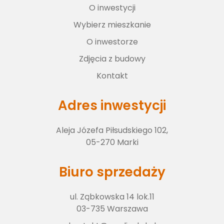
O inwestycji
Wybierz lokal
Wybierz mieszkanie
O inwestorze
O inwestorze
Zdjęcia z budowy
Kontakt
Zdjęcia z budowy
Adres inwestycji
Aleja Józefa Piłsudskiego 102,
Kontakt
05-270 Marki
Biuro sprzedaży
ul. Ząbkowska 14 lok.11
03-735 Warszawa