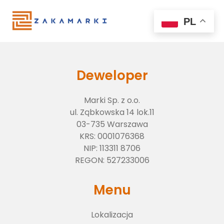
PL
Deweloper
Marki Sp. z o.o.
ul. Ząbkowska 14 lok.11
03-735 Warszawa
KRS:
0001076368
NIP:
113311 8706
Lokalizacja
REGON:
527233006
Menu
O inwestycji
Lokalizacja