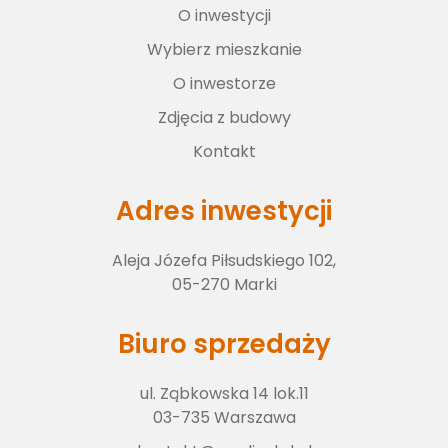
O inwestycji
Wybierz lokal
Wybierz mieszkanie
O inwestorze
O inwestorze
Zdjęcia z budowy
Kontakt
Zdjęcia z budowy
Adres inwestycji
Aleja Józefa Piłsudskiego 102,
Kontakt
05-270 Marki
Biuro sprzedaży
ul. Ząbkowska 14 lok.11
03-735 Warszawa