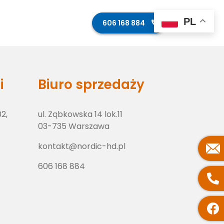
PL
ęcia z budowy
Kontakt
606 168 884
i
Biuro sprzedaży
02,
ul. Ząbkowska 14 lok.11
03-735 Warszawa
kontakt@nordic-hd.pl
606 168 884