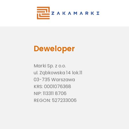
Main Menu
Deweloper
Marki Sp. z o.o.
ul. Ząbkowska 14 lok.11
03-735 Warszawa
KRS:
0001076368
NIP:
113311 8706
REGON:
527233006