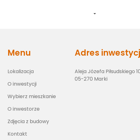
Lokalizacja
O inwestycji
Wybierz lokal
O inwestorze
Zdj
Menu
Adres inwestycj
Lokalizacja
Aleja Józefa Piłsudskiego 1
05-270 Marki
O inwestycji
Wybierz mieszkanie
O inwestorze
Zdjęcia z budowy
Kontakt