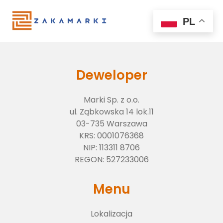
PL
Deweloper
Marki Sp. z o.o.
ul. Ząbkowska 14 lok.11
03-735 Warszawa
KRS:
0001076368
NIP:
113311 8706
Lokalizacja
REGON:
527233006
Menu
O inwestycji
Lokalizacja