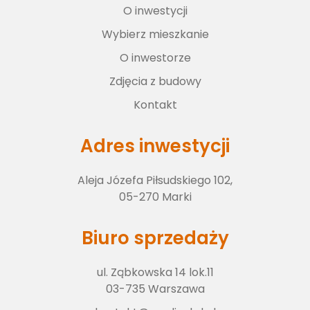
O inwestycji
Wybierz lokal
Wybierz mieszkanie
O inwestorze
O inwestorze
Zdjęcia z budowy
Kontakt
Zdjęcia z budowy
Adres inwestycji
Aleja Józefa Piłsudskiego 102,
Kontakt
05-270 Marki
Biuro sprzedaży
ul. Ząbkowska 14 lok.11
03-735 Warszawa